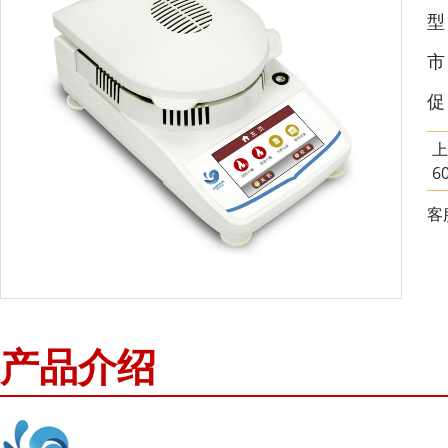
市
促
上
6
客
产品介绍