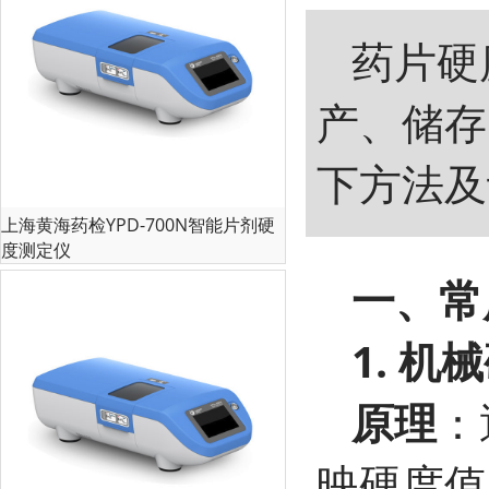
药片硬
产、储存
下方法及
上海黄海药检YPD-700N智能片剂硬
度测定仪
一、常
1. 
原理
：
映硬度值